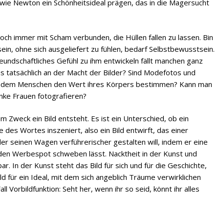
wie Newton ein Schönheitsideal prägen, das in die Magersucht
noch immer mit Scham verbunden, die Hüllen fallen zu lassen. Bin
t sein, ohne sich ausgeliefert zu fühlen, bedarf Selbstbewusstsein.
undschaftliches Gefühl zu ihm entwickeln fällt manchen ganz
as tatsächlich an der Macht der Bilder? Sind Modefotos und
 an dem Menschen den Wert ihres Körpers bestimmen? Kann man
anke Frauen fotografieren?
m Zweck ein Bild entsteht. Es ist ein Unterschied, ob ein
 des Wortes inszeniert, also ein Bild entwirft, das einer
ler seinen Wagen verführerischer gestalten will, indem er eine
 den Werbespot schweben lässt. Nacktheit in der Kunst und
r. In der Kunst steht das Bild für sich und für die Geschichte,
ld für ein Ideal, mit dem sich angeblich Träume verwirklichen
ll Vorbildfunktion: Seht her, wenn ihr so seid, könnt ihr alles