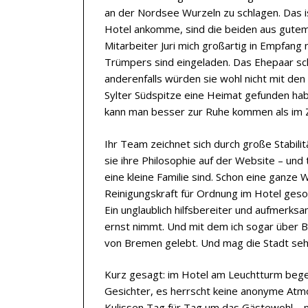
an der Nordsee Wurzeln zu schlagen. Das is
Hotel ankomme, sind die beiden aus gutem G
Mitarbeiter Juri mich großartig in Empfang
Trümpers sind eingeladen. Das Ehepaar sch
anderenfalls würden sie wohl nicht mit de
Sylter Südspitze eine Heimat gefunden habe
kann man besser zur Ruhe kommen als im Ze
Ihr Team zeichnet sich durch große Stabilit
sie ihre Philosophie auf der Website – und
eine kleine Familie sind. Schon eine ganze W
Reinigungskraft für Ordnung im Hotel gesor
Ein unglaublich hilfsbereiter und aufmerk
ernst nimmt. Und mit dem ich sogar über B
von Bremen gelebt. Und mag die Stadt sehr
Kurz gesagt: im Hotel am Leuchtturm begeg
Gesichter, es herrscht keine anonyme Atm
Kulissen Tag für Tag um das Gästewohl – 