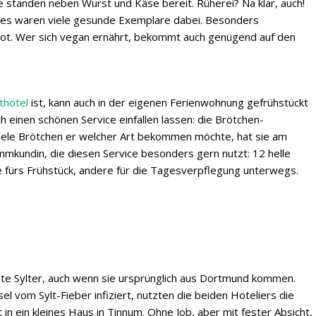
standen neben Wurst und Käse bereit. Rüherei? Na klar, auch!
 es waren viele gesunde Exemplare dabei. Besonders
ot. Wer sich vegan ernährt, bekommt auch genügend auf den
thotel
ist, kann auch in der eigenen Ferienwohnung gefrühstückt
h einen schönen Service einfallen lassen: die Brötchen-
viele Brötchen er welcher Art bekommen möchte, hat sie am
mmkundin, die diesen Service besonders gern nutzt: 12 helle
ige fürs Frühstück, andere für die Tagesverpflegung unterwegs.
te Sylter, auch wenn sie ursprünglich aus Dortmund kommen.
el vom Sylt-Fieber infiziert, nutzten die beiden Hoteliers die
n ein kleines Haus in Tinnum. Ohne Job, aber mit fester Absicht,