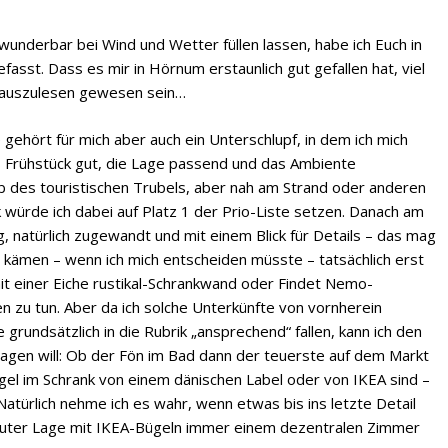
wunderbar bei Wind und Wetter füllen lassen, habe ich Euch in
st. Dass es mir in Hörnum erstaunlich gut gefallen hat, viel
 rauszulesen gewesen sein…
hört für mich aber auch ein Unterschlupf, in dem ich mich
s Frühstück gut, die Lage passend und das Ambiente
b des touristischen Trubels, aber nah am Strand oder anderen
 würde ich dabei auf Platz 1 der Prio-Liste setzen. Danach am
, natürlich zugewandt und mit einem Blick für Details – das mag
g kämen – wenn ich mich entscheiden müsste – tatsächlich erst
 mit einer Eiche rustikal-Schrankwand oder Findet Nemo-
 zu tun. Aber da ich solche Unterkünfte von vornherein
 grundsätzlich in die Rubrik „ansprechend“ fallen, kann ich den
sagen will: Ob der Fön im Bad dann der teuerste auf dem Markt
ügel im Schrank von einem dänischen Label oder von IKEA sind –
Natürlich nehme ich es wahr, wenn etwas bis ins letzte Detail
n guter Lage mit IKEA-Bügeln immer einem dezentralen Zimmer