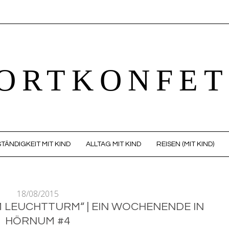
ORTKONFET
TÄNDIGKEIT MIT KIND
ALLTAG MIT KIND
REISEN (MIT KIND)
18/08/2015
M LEUCHTTURM“ | EIN WOCHENENDE IN
HÖRNUM #4