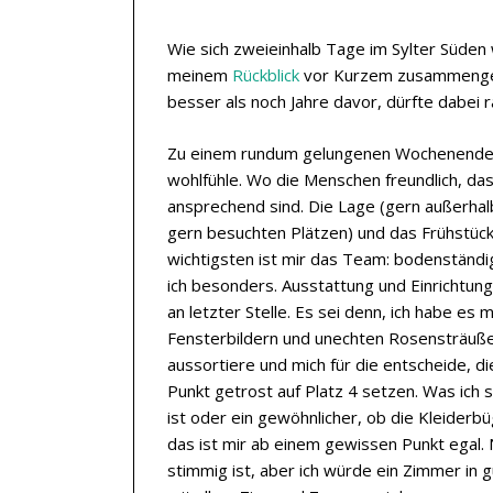
Wie sich zweieinhalb Tage im Sylter Süden 
meinem
Rückblick
vor Kurzem zusammengefas
besser als noch Jahre davor, dürfte dabei
Zu einem rundum gelungenen Wochenende ge
wohlfühle. Wo die Menschen freundlich, da
ansprechend sind. Die Lage (gern außerhal
gern besuchten Plätzen) und das Frühstück
wichtigsten ist mir das Team: bodenständig
ich besonders. Ausstattung und Einrichtun
an letzter Stelle. Es sei denn, ich habe es
Fensterbildern und unechten Rosensträußen
aussortiere und mich für die entscheide, die
Punkt getrost auf Platz 4 setzen. Was ich 
ist oder ein gewöhnlicher, ob die Kleiderb
das ist mir ab einem gewissen Punkt egal. 
stimmig ist, aber ich würde ein Zimmer i