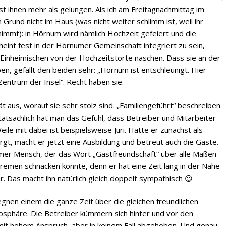
t ihnen mehr als gelungen. Als ich am Freitagnachmittag im
rund nicht im Haus (was nicht weiter schlimm ist, weil ihr
 nimmt): in Hörnum wird nämlich Hochzeit gefeiert und die
eint fest in der Hörnumer Gemeinschaft integriert zu sein,
n Einheimischen von der Hochzeitstorte naschen. Dass sie an der
n, gefällt den beiden sehr: „Hörnum ist entschleunigt. Hier
ntrum der Insel“. Recht haben sie.
ät aus, worauf sie sehr stolz sind. „Familiengeführt“ beschreiben
 tatsächlich hat man das Gefühl, dass Betreiber und Mitarbeiter
eile mit dabei ist beispielsweise Juri. Hatte er zunächst als
gt, macht er jetzt eine Ausbildung und betreut auch die Gäste.
samer Mensch, der das Wort „Gastfreundschaft“ über alle Maßen
remen schnacken konnte, denn er hat eine Zeit lang in der Nähe
. Das macht ihn natürlich gleich doppelt sympathisch 😉
nen einem die ganze Zeit über die gleichen freundlichen
osphäre. Die Betreiber kümmern sich hinter und vor den
mit hohem Anspruch, aber in keinem Fall abgehoben. Und genau