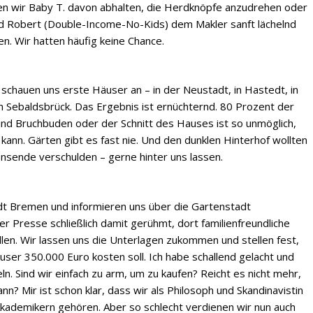
n wir Baby T. davon abhalten, die Herdknöpfe anzudrehen oder
d Robert (Double-Income-No-Kids) dem Makler sanft lächelnd
en. Wir hatten häufig keine Chance.
r schauen uns erste Häuser an – in der Neustadt, in Hastedt, in
in Sebaldsbrück. Das Ergebnis ist ernüchternd. 80 Prozent der
d Bruchbuden oder der Schnitt des Hauses ist so unmöglich,
 kann. Gärten gibt es fast nie. Und den dunklen Hinterhof wollten
ensende verschulden – gerne hinter uns lassen.
dt Bremen und informieren uns über die Gartenstadt
r Presse schließlich damit gerühmt, dort familienfreundliche
en. Wir lassen uns die Unterlagen zukommen und stellen fest,
ser 350.000 Euro kosten soll. Ich habe schallend gelacht und
ln. Sind wir einfach zu arm, um zu kaufen? Reicht es nicht mehr,
n? Mir ist schon klar, dass wir als Philosoph und Skandinavistin
Akademikern gehören. Aber so schlecht verdienen wir nun auch