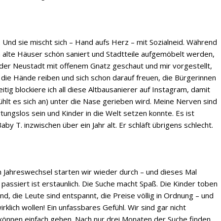
. Und sie mischt sich – Hand aufs Herz – mit Sozialneid. Während
n alte Häuser schön saniert und Stadtteile aufgemöbelt werden,
n der Neustadt mit offenem Gnatz geschaut und mir vorgestellt,
 die Hände reiben und sich schon darauf freuen, die Bürgerinnen
ig blockiere ich all diese Altbausanierer auf Instagram, damit
ühlt es sich an) unter die Nase gerieben wird. Meine Nerven sind
rtungslos sein und Kinder in die Welt setzen konnte. Es ist
y T. inzwischen über ein Jahr alt. Er schläft übrigens schlecht.
m Jahreswechsel starten wir wieder durch – und dieses Mal
 passiert ist erstaunlich. Die Suche macht Spaß. Die Kinder toben
, die Leute sind entspannt, die Preise völlig in Ordnung – und
rklich wollen! Ein unfassbares Gefühl. Wir sind gar nicht
 können einfach gehen. Nach nur drei Monaten der Suche finden