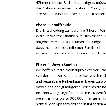
4Zimmer-Küche-Bad zu besichtigen, müsse
das Sofa vollzusabbern, während Conny un
ihre Schufa-Auskunft über den Tisch schieb
Phase 3: Kauffreude
Die Entscheidung zu kaufen reift heran. Wi
Walle, in Woltmershausen, in Huckelriede, 
angebotenen Häuser in unserem Budget sin
dass man dort nicht mit einer Familie leben
wir – wenn wir uns schon bis an unser Leb
Phase 4: Unverständnis
Wir hoffen auf die Neubauprojekte der Sta
Werdersee. Der Bausenator hatte sich in de
und bezahlbare Reihenhäuser bauen zu woll
dass eines der günstigeren Reihenmittelhäu
ein klein wenig angefangen an mir zu zweife
wenn man nur bis zu 300.000 finanzieren kan
nicht zu den Spitzenverdienern unter den 