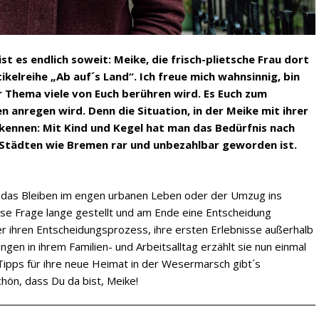
st es endlich soweit: Meike, die frisch-plietsche Frau dort
kelreihe „Ab auf´s Land“. Ich freue mich wahnsinnig, bin
r Thema viele von Euch berühren wird. Es Euch zum
nregen wird. Denn die Situation, in der Meike mit ihrer
 kennen: Mit Kind und Kegel hat man das Bedürfnis nach
in Städten wie Bremen rar und unbezahlbar geworden ist.
: das Bleiben im engen urbanen Leben oder der Umzug ins
se Frage lange gestellt und am Ende eine Entscheidung
er ihren Entscheidungsprozess, ihre ersten Erlebnisse außerhalb
n in ihrem Familien- und Arbeitsalltag erzählt sie nun einmal
e Tipps für ihre neue Heimat in der Wesermarsch gibt´s
hön, dass Du da bist, Meike!