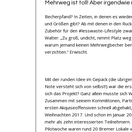
Mehrweg ist toll! Aber irgendwie
Becherpfand? In Zeiten, in denen es wied
und Größen gibt? Ab mit denen in den Rucksa
Zubehör für den #lesswaste-Lifestyle zwar 
Walter: „Zu groß, undicht, nimmt Platz we
warum jemand keinen Mehrwegbecher benutz
verzichten.“ Erwischt.
Mit der runden Idee im Gepäck (die übrige
Note versteht sich von selbst!) war die e
sich das Projekt? Ganz allein musste sich 
Zusammen mit seinem Kommilitonen, Partne
ersten Akquiseoffensiven schnell abgehakt,
Weihnachten 2017. Und schon im Januar 201
mehr als zehn interessierten Teilnehmern
Pilotwoche waren rund 20 Bremer Lokale 