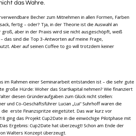
 nicht das Wahre.
erverwendbare Becher zum Mitnehmen in allen Formen, Farben
ck, fertig – oder? Tja, in der Theorie ist die Auswahl an
groß, aber in der Praxis wird sie nicht ausgeschöpft, weiß
g – das sind die Top 3-Antworten auf meine Frage,
t. Aber auf seinen Coffee to go will trotzdem keiner
ns im Rahmen einer Seminararbeit entstanden ist – die sehr gute
rste große Hürde: Woher das Startkapital nehmen? Wie finanziert
Walter diesen Gründeraufgaben zum Glück nicht stellen:
r und Co-Geschäftsführer Lucian „Lui“ Suhrhoff waren die
 die erste Finanzspritze eingetütet. Das war kurz vor
8 ging das Projekt Cup2Date in die einwöchige Pilotphase mit
. Das Ergebnis: Cup2Date hat überzeugt! Schon am Ende der
von Walters Konzept überzeugt.