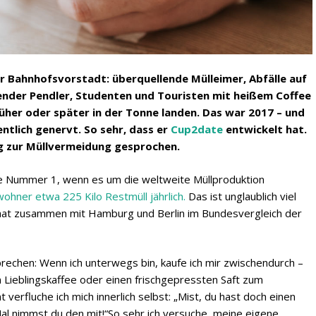
er Bahnhofsvorstadt: überquellende Mülleimer, Abfälle auf
ender Pendler, Studenten und Touristen mit heißem Coffee
rüher oder später in der Tonne landen. Das war 2017 – und
ntlich genervt. So sehr, dass er
Cup2date
entwickelt hat.
ag zur Müllvermeidung gesprochen.
die Nummer 1, wenn es um die weltweite Müllproduktion
wohner etwa 225 Kilo Restmüll jährlich.
Das ist unglaublich viel
aat zusammen mit Hamburg und Berlin im Bundesvergleich der
sprechen: Wenn ich unterwegs bin, kaufe ich mir zwischendurch –
 Lieblingskaffee oder einen frischgepressten Saft zum
rfluche ich mich innerlich selbst: „Mist, du hast doch einen
 nimmst du den mit!“So sehr ich versuche, meine eigene