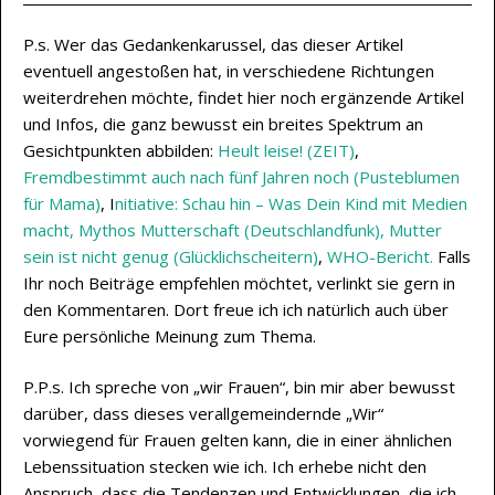
P.s. Wer das Gedankenkarussel, das dieser Artikel
eventuell angestoßen hat, in verschiedene Richtungen
weiterdrehen möchte, findet hier noch ergänzende Artikel
und Infos, die ganz bewusst ein breites Spektrum an
Gesichtpunkten abbilden:
Heult leise! (ZEIT)
,
Fremdbestimmt auch nach fünf Jahren noch (Pusteblumen
für Mama)
, I
nitiative: Schau hin – Was Dein Kind mit Medien
macht,
Mythos Mutterschaft (Deutschlandfunk), Mutter
sein ist nicht genug (Glücklichscheitern)
,
WHO-Bericht.
Falls
Ihr noch Beiträge empfehlen möchtet, verlinkt sie gern in
den Kommentaren. Dort freue ich ich natürlich auch über
Eure persönliche Meinung zum Thema.
P.P.s. Ich spreche von „wir Frauen“, bin mir aber bewusst
darüber, dass dieses verallgemeindernde „Wir“
vorwiegend für Frauen gelten kann, die in einer ähnlichen
Lebenssituation stecken wie ich. Ich erhebe nicht den
Anspruch, dass die Tendenzen und Entwicklungen, die ich